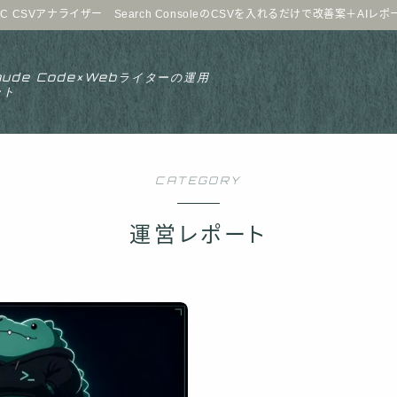
C CSVアナライザー Search ConsoleのCSVを入れるだけで改善案＋AIレ
aude Code×Webライターの運用
ート
CATEGORY
運営レポート