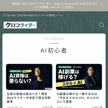
【無料】GSC CSVアナライザー Search ConsoleのCSVを入れるだ
けで改善案＋AIレポートが出る
Claude Code×Webライターの運用ノート
CATEGORY
AI初心者
生成AI資格は取るべき？現役
AI副業は稼げる？稼げるのは
Webライターが本音で語る判断
『今あるスキル×AI』の人だけ
基準
という現実
2026.06.16
AI初心者
2026.06.12
AI初心者