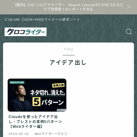
【無料】GSC CSVアナライザー Search ConsoleのCSVを入れるだ
けで改善案＋AIレポートが出る
Claude Code×Webライターの運用ノート
TAG
アイデア出し
Claudeを使ったアイデア出
し・ブレストの実例5パターン
【Webライター編】
2026.06.16
Webライター×クロコ