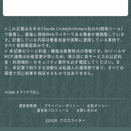
※この記事は大半をClaude Code(Anthropic社のAI開発ツール)
で執筆し、最後に現役Webライターである筆者が微調整していま
す。記載している内容は筆者自身が実際に運用している事例で、
すべて事実確認済みです。
※ 本記事のツール料金・機能は執筆時点の情報です。AIツールや
MCP連携は仕様変更が早いため、導入前に各サービスの公式料
金・利用規約・セキュリティ要件を必ず確認してください。ま
た、本記事で紹介する自動化は私個人の運用例であり、すべての
環境で同じ結果を保証するものではありません。
HOME
アイデア出し
運営者情報
プライバシーポリシー
広告ポリシー
運営者プロフィール
お問い合わせ
2026 クロコライター