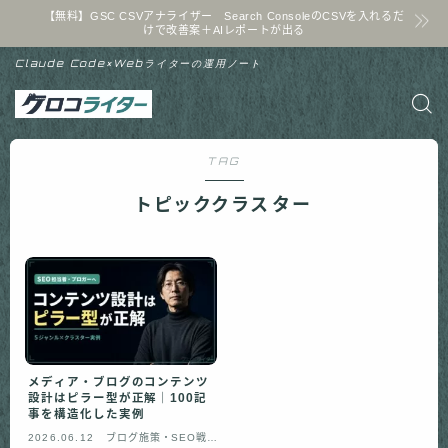
【無料】GSC CSVアナライザー Search ConsoleのCSVを入れるだ
けで改善案＋AIレポートが出る
Claude Code×Webライターの運用ノート
TAG
トピッククラスター
メディア・ブログのコンテンツ
設計はピラー型が正解｜100記
事を構造化した実例
2026.06.12
ブログ施策・SEO戦略