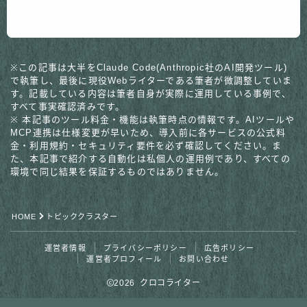
記事
※この記事は大半をClaude Code(Anthropic社のAI開発ツール)
で執筆し、最後に現役Webライターである筆者が微調整していま
す。記載している内容は筆者自身が実際に運用している事例で、
すべて事実確認済みです。
※ 本記事のツール料金・機能は執筆時点の情報です。AIツールや
MCP連携は仕様変更が早いため、導入前に各サービスの公式料
金・利用規約・セキュリティ要件を必ず確認してください。ま
た、本記事で紹介する自動化は私個人の運用例であり、すべての
環境で同じ結果を保証するものではありません。
HOME
トピッククラスター
運営者情報
プライバシーポリシー
広告ポリシー
運営者プロフィール
お問い合わせ
2026 クロコライター