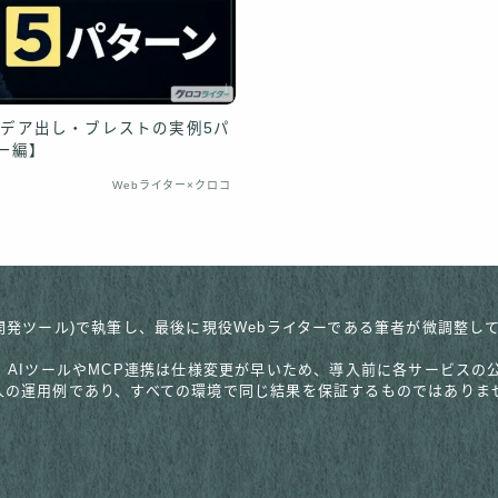
アイデア出し・ブレストの実例5パ
ー編】
Webライター×クロコ
pic社のAI開発ツール)で執筆し、最後に現役Webライターである筆者が微
。AIツールやMCP連携は仕様変更が早いため、導入前に各サービス
人の運用例であり、すべての環境で同じ結果を保証するものではありま