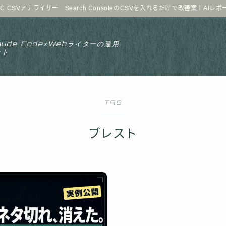
C CSVアナライザー Search ConsoleのCSVを入れるだけで改善案＋AIレ
aude Code×Webライターの運用
ート
TAG
ブレスト