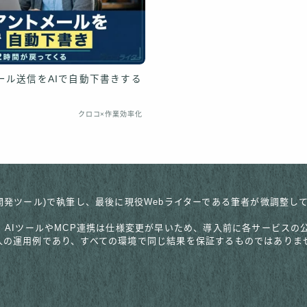
ール送信をAIで自動下書きする
クロコ×作業効率化
pic社のAI開発ツール)で執筆し、最後に現役Webライターである筆者が微
。AIツールやMCP連携は仕様変更が早いため、導入前に各サービス
人の運用例であり、すべての環境で同じ結果を保証するものではありま