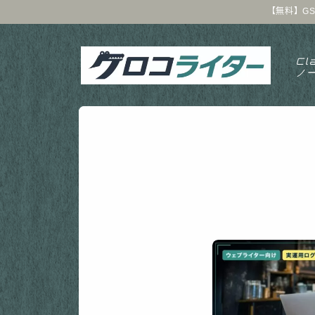
【無料】GS
Cl
ノ