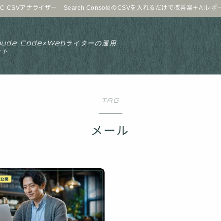
C CSVアナライザー Search ConsoleのCSVを入れるだけで改善案＋AIレ
aude Code×Webライターの運用
ート
TAG
メール