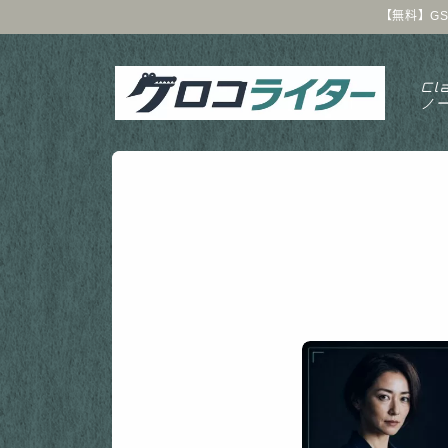
【無料】GS
Cl
ノ