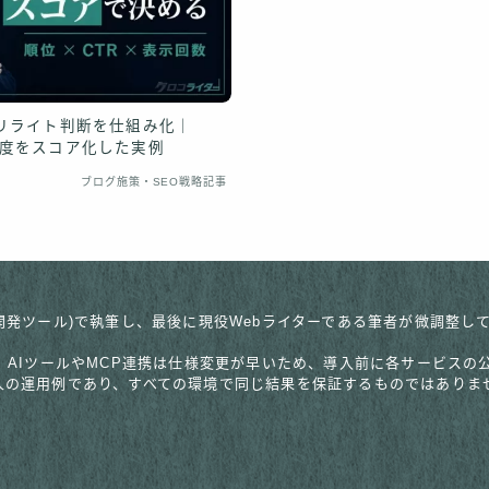
リライト判断を仕組み化｜
で優先度をスコア化した実例
ブログ施策・SEO戦略記事
pic社のAI開発ツール)で執筆し、最後に現役Webライターである筆者が微
。AIツールやMCP連携は仕様変更が早いため、導入前に各サービス
人の運用例であり、すべての環境で同じ結果を保証するものではありま