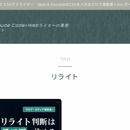
C CSVアナライザー Search ConsoleのCSVを入れるだけで改善案＋AIレ
aude Code×Webライターの運用
ート
TAG
リライト