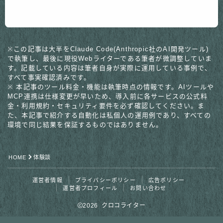
※この記事は大半をClaude Code(Anthropic社のAI開発ツール)
で執筆し、最後に現役Webライターである筆者が微調整していま
す。記載している内容は筆者自身が実際に運用している事例で、
すべて事実確認済みです。
※ 本記事のツール料金・機能は執筆時点の情報です。AIツールや
MCP連携は仕様変更が早いため、導入前に各サービスの公式料
金・利用規約・セキュリティ要件を必ず確認してください。ま
た、本記事で紹介する自動化は私個人の運用例であり、すべての
環境で同じ結果を保証するものではありません。
HOME
体験談
運営者情報
プライバシーポリシー
広告ポリシー
運営者プロフィール
お問い合わせ
2026 クロコライター