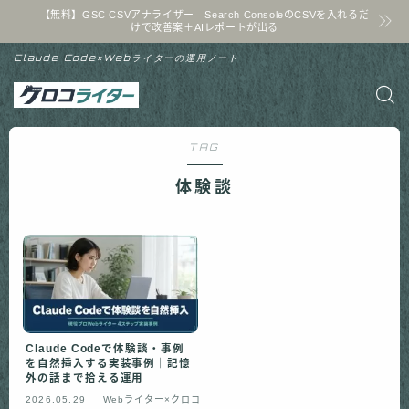
【無料】GSC CSVアナライザー Search ConsoleのCSVを入れるだ
けで改善案＋AIレポートが出る
Claude Code×Webライターの運用ノート
TAG
体験談
Claude Codeで体験談・事例
を自然挿入する実装事例｜記憶
外の話まで拾える運用
2026.05.29
Webライター×クロコ