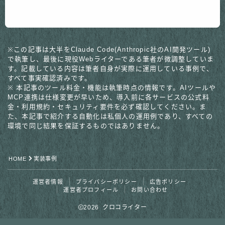
※この記事は大半をClaude Code(Anthropic社のAI開発ツール)
で執筆し、最後に現役Webライターである筆者が微調整していま
す。記載している内容は筆者自身が実際に運用している事例で、
すべて事実確認済みです。
※ 本記事のツール料金・機能は執筆時点の情報です。AIツールや
MCP連携は仕様変更が早いため、導入前に各サービスの公式料
金・利用規約・セキュリティ要件を必ず確認してください。ま
た、本記事で紹介する自動化は私個人の運用例であり、すべての
環境で同じ結果を保証するものではありません。
HOME
実装事例
運営者情報
プライバシーポリシー
広告ポリシー
運営者プロフィール
お問い合わせ
2026 クロコライター