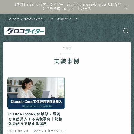
【無料】GSC CSVアナライザー Search ConsoleのCSVを入れるだ
けで改善案＋AIレポートが出る
Claude Code×Webライターの運用ノート
TAG
実装事例
Claude Codeで体験談・事例
を自然挿入する実装事例｜記憶
外の話まで拾える運用
2026.05.29
Webライター×クロコ