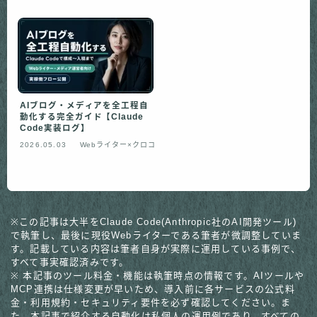
AIブログ・メディアを全工程自
動化する完全ガイド【Claude
Code実装ログ】
2026.05.03
Webライター×クロコ
※この記事は大半をClaude Code(Anthropic社のAI開発ツール)
で執筆し、最後に現役Webライターである筆者が微調整していま
す。記載している内容は筆者自身が実際に運用している事例で、
すべて事実確認済みです。
※ 本記事のツール料金・機能は執筆時点の情報です。AIツールや
MCP連携は仕様変更が早いため、導入前に各サービスの公式料
金・利用規約・セキュリティ要件を必ず確認してください。ま
た、本記事で紹介する自動化は私個人の運用例であり、すべての