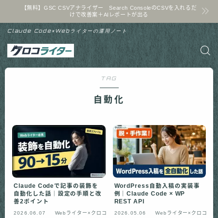
【無料】GSC CSVアナライザー Search ConsoleのCSVを入れるだ
けで改善案＋AIレポートが出る
Claude Code×Webライターの運用ノート
TAG
自動化
Claude Codeで記事の装飾を
WordPress自動入稿の実装事
自動化した話｜設定の手順と改
例｜Claude Code × WP
善2ポイント
REST API
2026.06.07
Webライター×クロコ
2026.05.06
Webライター×クロコ