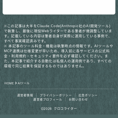
※この記事は大半をClaude Code(Anthropic社のAI開発ツール)
で執筆し、最後に現役Webライターである筆者が微調整していま
す。記載している内容は筆者自身が実際に運用している事例で、
すべて事実確認済みです。
※ 本記事のツール料金・機能は執筆時点の情報です。AIツールや
MCP連携は仕様変更が早いため、導入前に各サービスの公式料
金・利用規約・セキュリティ要件を必ず確認してください。ま
た、本記事で紹介する自動化は私個人の運用例であり、すべての
環境で同じ結果を保証するものではありません。
HOME
AIツール
運営者情報
プライバシーポリシー
広告ポリシー
運営者プロフィール
お問い合わせ
2026 クロコライター