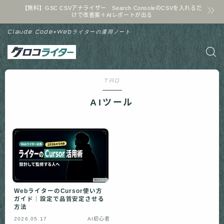
【無料】GSC CSVアナライザー Search ConsoleのCSVを入れるだ
けで改善案＋AIレポートが出る
Claude Code×Webライターの運用ノート
TAG
AIツール
WebライターのCursor使い方
ガイド｜設定で品質安定させる
方法
2026.05.17
AI初心者