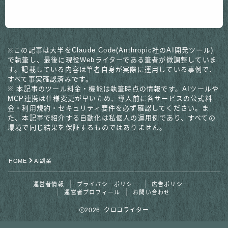
※この記事は大半をClaude Code(Anthropic社のAI開発ツール)
で執筆し、最後に現役Webライターである筆者が微調整していま
す。記載している内容は筆者自身が実際に運用している事例で、
すべて事実確認済みです。
※ 本記事のツール料金・機能は執筆時点の情報です。AIツールや
MCP連携は仕様変更が早いため、導入前に各サービスの公式料
金・利用規約・セキュリティ要件を必ず確認してください。ま
た、本記事で紹介する自動化は私個人の運用例であり、すべての
環境で同じ結果を保証するものではありません。
HOME
AI副業
運営者情報
プライバシーポリシー
広告ポリシー
運営者プロフィール
お問い合わせ
2026 クロコライター