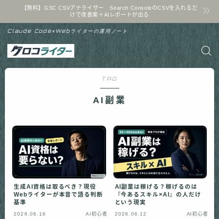
【無料】GSC CSVアナライザー Search ConsoleのCSVを入れるだ
けで改善案＋AIレポートが出る
Claude Code×Webライターの運用ノート
TAG
AI副業
生成AI資格は取るべき？現役
AI副業は稼げる？稼げるのは
Webライターが本音で語る判断
『今あるスキル×AI』の人だけ
基準
という現実
2026.06.16
AI初心者
2026.06.12
AI初心者