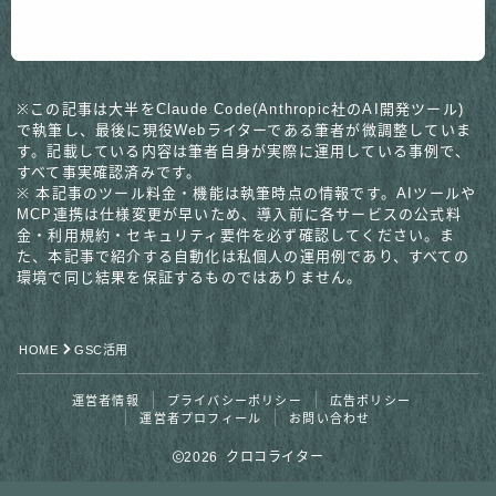
記事
※この記事は大半をClaude Code(Anthropic社のAI開発ツール)
で執筆し、最後に現役Webライターである筆者が微調整していま
す。記載している内容は筆者自身が実際に運用している事例で、
すべて事実確認済みです。
※ 本記事のツール料金・機能は執筆時点の情報です。AIツールや
MCP連携は仕様変更が早いため、導入前に各サービスの公式料
金・利用規約・セキュリティ要件を必ず確認してください。ま
た、本記事で紹介する自動化は私個人の運用例であり、すべての
環境で同じ結果を保証するものではありません。
HOME
GSC活用
運営者情報
プライバシーポリシー
広告ポリシー
運営者プロフィール
お問い合わせ
2026 クロコライター