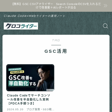
【無料】GSC CSVアナライザー Search ConsoleのCSVを入れるだ
けで改善案＋AIレポートが出る
Claude Code×Webライターの運用ノート
TAG
GSC活用
Claude Codeでサーチコンソ
ール改善を半自動化した実例
【PDCA手順つき】
2026.05.20
ブログ施策・SEO戦略