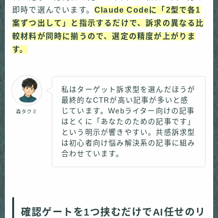
即時で選んでいます。
Claude Codeに「2型で各1
案ずつ出して」と指示するだけで、訴求の異なる比
較材料が同時に揃うので、選定の精度が上がりま
す。
私はターゲット訴求型を選んだほうが
最終的なCTRが高い記事が多いと感
じています。Webライター向けの記事
森タクミ
はとくに「あなたのための記事です」
という明示が響きやすい。共感訴求型
は初心者向け悩み解決系の記事に組み
合わせています。
確認ゲートを1つ挟むだけでAI任せのリ