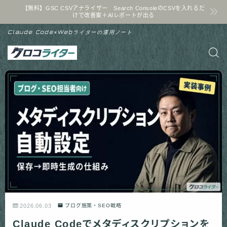
【無料】GSC CSVアナライザー Search ConsoleのCSVを入れるだ
けで改善案＋AIレポートが出る
Claude Code×Webライターの運用ノート
2026.06.03
ブログ施策・SEO戦略
Claude Codeでメタディスクリプションを