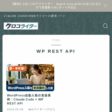
【無料】GSC CSVアナライザー Search ConsoleのCSVを入れるだ
けで改善案＋AIレポートが出る
Claude Code×Webライターの運用ノート
TAG
WP REST API
WordPress自動入稿の実装事
例｜Claude Code × WP
REST API
2026.05.06
Webライター×クロコ