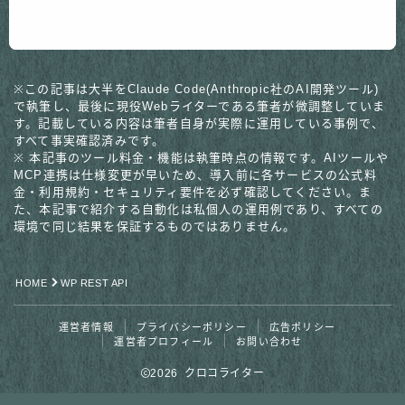
※この記事は大半をClaude Code(Anthropic社のAI開発ツール)
で執筆し、最後に現役Webライターである筆者が微調整していま
す。記載している内容は筆者自身が実際に運用している事例で、
すべて事実確認済みです。
※ 本記事のツール料金・機能は執筆時点の情報です。AIツールや
MCP連携は仕様変更が早いため、導入前に各サービスの公式料
金・利用規約・セキュリティ要件を必ず確認してください。ま
た、本記事で紹介する自動化は私個人の運用例であり、すべての
環境で同じ結果を保証するものではありません。
HOME
WP REST API
運営者情報
プライバシーポリシー
広告ポリシー
運営者プロフィール
お問い合わせ
2026 クロコライター