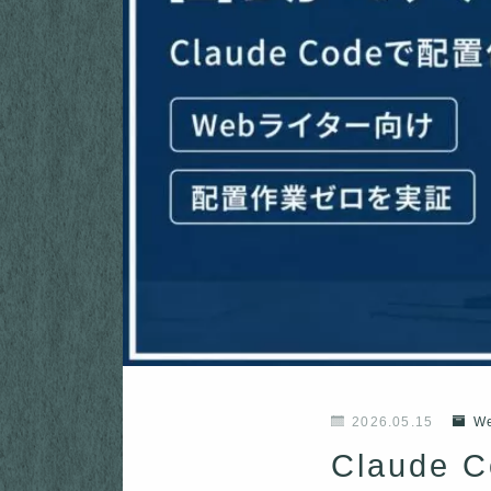
2026.05.15
W
Claud