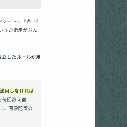
ンシートに『各H2
といった指示が並ん
独立したルールが用
・適用しなければ
を毎回数え直
に、画像配置の