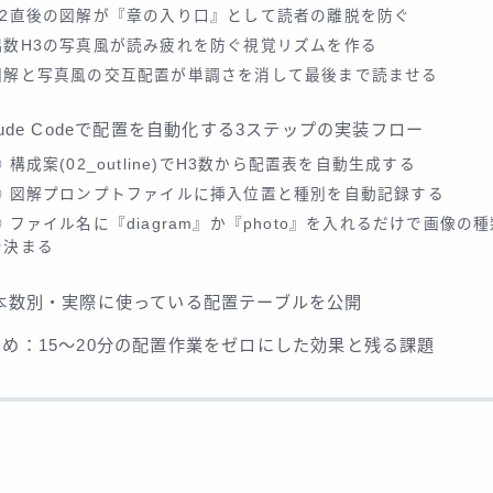
H2直後の図解が『章の入り口』として読者の離脱を防ぐ
偶数H3の写真風が読み疲れを防ぐ視覚リズムを作る
図解と写真風の交互配置が単調さを消して最後まで読ませる
aude Codeで配置を自動化する3ステップの実装フロー
① 構成案(02_outline)でH3数から配置表を自動生成する
② 図解プロンプトファイルに挿入位置と種別を自動記録する
③ ファイル名に『diagram』か『photo』を入れるだけで画像の
で決まる
3本数別・実際に使っている配置テーブルを公開
とめ：15〜20分の配置作業をゼロにした効果と残る課題