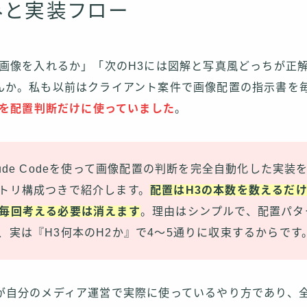
みと実装フロー
の画像を入れるか」「次のH3には図解と写真風どっちが正
んか。私も以前はクライアント案件で画像配置の指示書を
分を配置判断だけに使っていました
。
aude Codeを使って画像配置の判断を完全自動化した実装
トリ構成つきで紹介します。
配置はH3の本数を数えるだ
毎回考える必要は消えます
。理由はシンプルで、配置パタ
、実は『H3何本のH2か』で4〜5通りに収束するからです
が自分のメディア運営で実際に使っているやり方であり、全