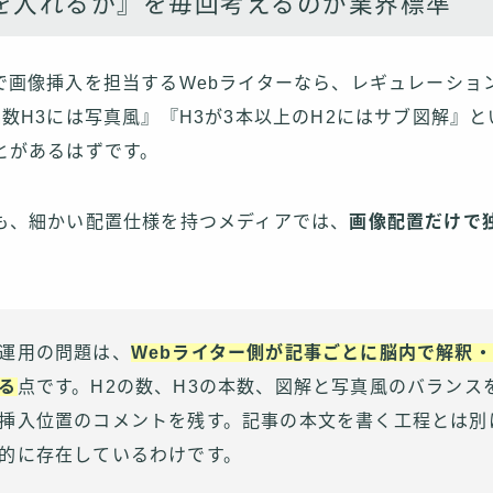
を入れるか』を毎回考えるのが業界標準
で画像挿入を担当するWebライターなら、レギュレーショ
数H3には写真風』『H3が3本以上のH2にはサブ図解』
とがあるはずです。
も、細かい配置仕様を持つメディアでは、
画像配置だけで
。
運用の問題は、
Webライター側が記事ごとに脳内で解釈
る
点です。H2の数、H3の本数、図解と写真風のバランス
挿入位置のコメントを残す。記事の本文を書く工程とは別
的に存在しているわけです。