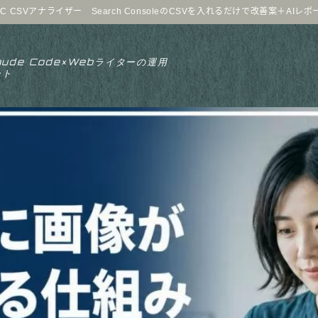
C CSVアナライザー Search ConsoleのCSVを入れるだけで改善案＋AIレ
aude Code×Webライターの運用
ート