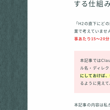
する仕組
「H2の直下にど
業で考えていませ
事あたり15〜20
本記事ではCl
ル名・ディレク
にしておけば、
るように見えて
本記事の内容は私