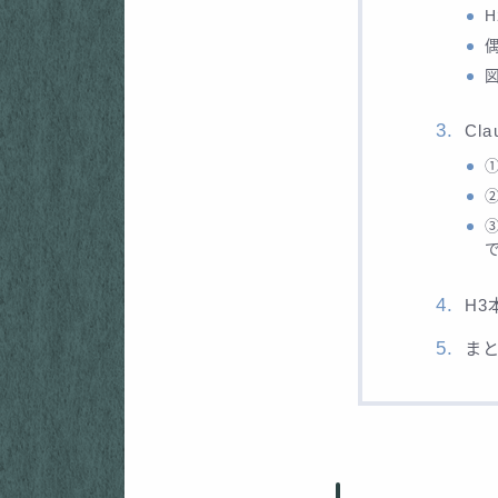
Cl
H
ま