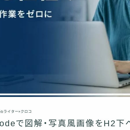
ebライター×クロコ
e Codeで図解・写真風画像をH2