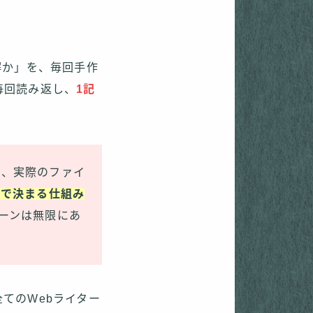
解か」を、毎回手作
毎回読み返し、
1記
を、実際のファイ
けで決まる仕組み
ーンは無限にあ
。
てのWebライター