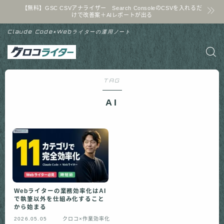
【無料】GSC CSVアナライザー Search ConsoleのCSVを入れるだ
けで改善案＋AIレポートが出る
Claude Code×Webライターの運用ノート
TAG
AI
Webライターの業務効率化はAI
で執筆以外を仕組み化すること
から始まる
2026.05.05
クロコ×作業効率化