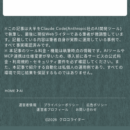
※この記事は大半をClaude Code(Anthropic社のAI開発ツール)
で執筆し、最後に現役Webライターである筆者が微調整していま
す。記載している内容は筆者自身が実際に運用している事例で、
すべて事実確認済みです。
※ 本記事のツール料金・機能は執筆時点の情報です。AIツールや
MCP連携は仕様変更が早いため、導入前に各サービスの公式料
金・利用規約・セキュリティ要件を必ず確認してください。ま
た、本記事で紹介する自動化は私個人の運用例であり、すべての
環境で同じ結果を保証するものではありません。
HOME
AI
運営者情報
プライバシーポリシー
広告ポリシー
運営者プロフィール
お問い合わせ
2026 クロコライター