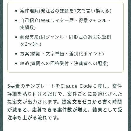
案件理解(発注者の課題を1文で言い換える)
自己紹介(Webライター歴・得意ジャンル・
実績数)
類似実績(同ジャンル・同形式の過去執筆例
を2〜3本)
提案(納期・文字単価・差別化ポイント)
締め(質問への回答受付・決裁者への配慮)
5要素のテンプレートをClaude Codeに渡し、案件
詳細を貼り付けるだけで、案件ごとに最適化された
提案文が出力されます。
提案文をゼロから書く時間
が減ると、応募できる案件数が増え、結果として受
注率も上がる流れ
です。