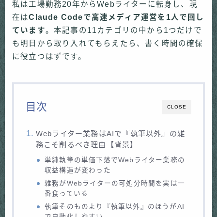
私は工場勤務20年からWebライターに転身し、現
在は
Claude Codeで高速メディア運営を1人で回し
ています
。本記事の11カテゴリの中から1つだけで
も明日から取り入れてもらえたら、書く時間の確保
に役立つはずです。
目次
CLOSE
Webライター業務はAIで『執筆以外』の雑
務こそ削るべき理由【背景】
単純執筆の単価下落でWebライター業務の
収益構造が変わった
雑務がWebライターの可処分時間を実は一
番食っている
執筆そのものより『執筆以外』のほうがAI
で自動化しやすい