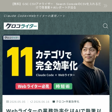
【無料】GSC CSVアナライザー Search ConsoleのCSVを入れるだ
けで改善案＋AIレポートが出る
Claude Code×Webライターの運用ノート
2026.05.05
2026.06.16
クロコ×作業効率化
Webライターの業務効率化はAIで執筆以