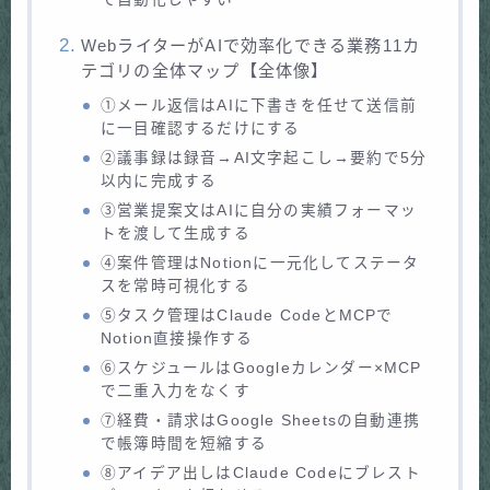
WebライターがAIで効率化できる業務11カ
テゴリの全体マップ【全体像】
①メール返信はAIに下書きを任せて送信前
に一目確認するだけにする
②議事録は録音→AI文字起こし→要約で5分
以内に完成する
③営業提案文はAIに自分の実績フォーマッ
トを渡して生成する
④案件管理はNotionに一元化してステータ
スを常時可視化する
⑤タスク管理はClaude CodeとMCPで
Notion直接操作する
⑥スケジュールはGoogleカレンダー×MCP
で二重入力をなくす
⑦経費・請求はGoogle Sheetsの自動連携
で帳簿時間を短縮する
⑧アイデア出しはClaude Codeにブレスト