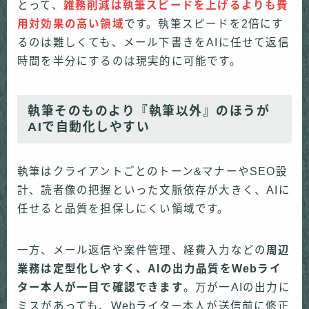
とって、
雑務削減は執筆スピードを上げるよりも費
用対効果の高い領域
です。執筆スピードを2倍にす
るのは難しくても、メール下書きをAIに任せて返信
時間を半分にするのは現実的に可能です。
執筆そのものより『執筆以外』のほうが
AIで自動化しやすい
執筆はクライアントごとのトーン&マナーやSEO設
計、読者像の把握といった文脈依存が大きく、AIに
任せると品質を担保しにくい領域です。
一方、メール返信や案件管理、経費入力などの
周辺
業務は定型化しやすく、AIの出力品質をWebライ
ター本人が一目で確認できます
。万が一AIの出力に
ミスがあっても、Webライター本人が送信前に修正