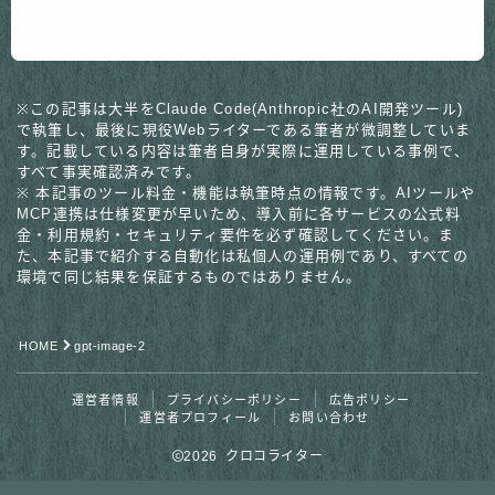
※この記事は大半をClaude Code(Anthropic社のAI開発ツール)
で執筆し、最後に現役Webライターである筆者が微調整していま
す。記載している内容は筆者自身が実際に運用している事例で、
すべて事実確認済みです。
※ 本記事のツール料金・機能は執筆時点の情報です。AIツールや
MCP連携は仕様変更が早いため、導入前に各サービスの公式料
金・利用規約・セキュリティ要件を必ず確認してください。ま
た、本記事で紹介する自動化は私個人の運用例であり、すべての
環境で同じ結果を保証するものではありません。
HOME
gpt-image-2
運営者情報
プライバシーポリシー
広告ポリシー
運営者プロフィール
お問い合わせ
2026 クロコライター