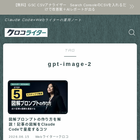
【無料】GSC CSVアナライザー Search ConsoleのCSVを入れるだ
けで改善案＋AIレポートが出る
Claude Code×Webライターの運用ノート
TAG
gpt-image-2
図解プロンプトの作り方を解
説！記事の図解をClaude
Codeで量産するコツ
2026.06.15
Webライター×クロコ