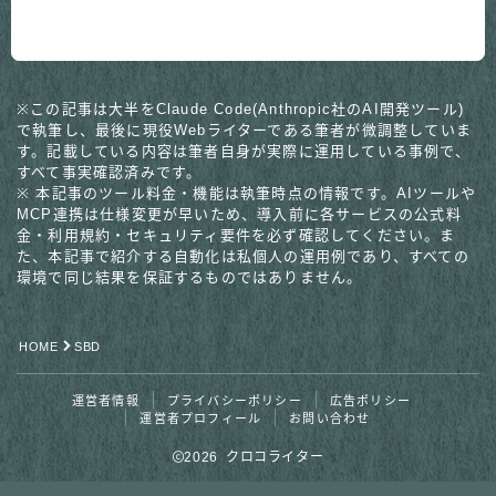
※この記事は大半をClaude Code(Anthropic社のAI開発ツール)
で執筆し、最後に現役Webライターである筆者が微調整していま
す。記載している内容は筆者自身が実際に運用している事例で、
すべて事実確認済みです。
※ 本記事のツール料金・機能は執筆時点の情報です。AIツールや
MCP連携は仕様変更が早いため、導入前に各サービスの公式料
金・利用規約・セキュリティ要件を必ず確認してください。ま
た、本記事で紹介する自動化は私個人の運用例であり、すべての
環境で同じ結果を保証するものではありません。
HOME
SBD
運営者情報
プライバシーポリシー
広告ポリシー
運営者プロフィール
お問い合わせ
2026 クロコライター