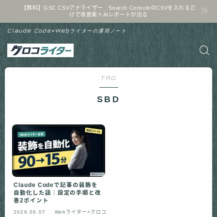
【無料】GSC CSVアナライザー Search ConsoleのCSVを入れるだ
けで改善案＋AIレポートが出る
Claude Code×Webライターの運用ノート
TAG
SBD
Claude Codeで記事の装飾を
自動化した話｜設定の手順と改
善2ポイント
2026.06.07
Webライター×クロコ